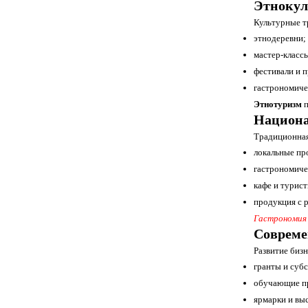
Этнокул
Культурные т
этнодеревни;
мастер-класс
фестивали и 
гастрономиче
Этнотуризм
п
Национа
Традиционная
локальные пр
гастрономиче
кафе и турис
продукция с 
Гастрономия 
Совреме
Развитие биз
гранты и суб
обучающие п
ярмарки и вы