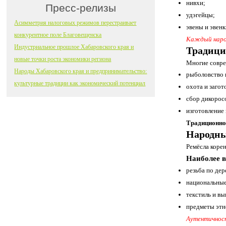
нивхи;
Пресс-релизы
удэгейцы;
Асимметрия налоговых режимов перестраивает
эвены и эвенк
конкурентное поле Благовещенска
Каждый народ
Индустриальное прошлое Хабаровского края и
Традици
новые точки роста экономики региона
Многие совре
Народы Хабаровского края и предпринимательство:
рыболовство 
культурные традиции как экономический потенциал
охота и заго
сбор дикорос
изготовление
Традиционно
Народны
Ремёсла корен
Наиболее 
резьба по дер
национальные
текстиль и в
предметы этн
Аутентичност