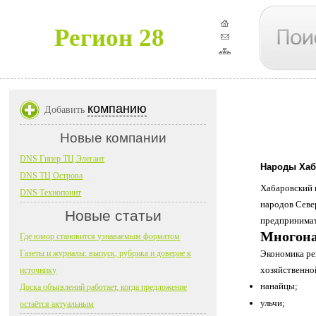
Регион 28
компанию
Добавить
Новые компании
DNS Гипер ТЦ Элегант
Народы Хаб
DNS ТЦ Острова
Хабаровский 
DNS Технопоинт
народов Север
Новые статьи
предпринимат
Многона
Где юмор становится узнаваемым форматом
Газеты и журналы: выпуск, рубрика и доверие к
Экономика ре
хозяйственно
источнику
нанайцы;
Доска объявлений работает, когда предложение
ульчи;
остаётся актуальным