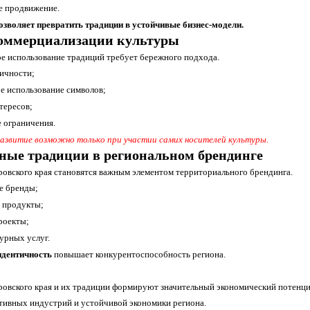
е продвижение.
зволяет превратить традиции в устойчивые бизнес-модели.
оммерциализации культуры
е использование традиций требует бережного подхода.
тичности;
е использование символов;
тересов;
е ограничения.
азвитие возможно только при участии самих носителей культуры.
ные традиции в региональном брендинге
овского края становятся важным элементом территориального брендинга.
е бренды;
 продукты;
роекты;
урных услуг.
идентичность
повышает конкурентоспособность региона.
овского края и их традиции формируют значительный экономический потенциа
ативных индустрий и устойчивой экономики региона.