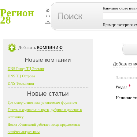
Ключевое слово или 
Регион
28
Пример: экспертиза с
компанию
Добавить
Новые компании
Добавление
DNS Гипер ТЦ Элегант
DNS ТЦ Острова
Заполнит
DNS Технопоинт
*
Раздел
Новые статьи
Название 
Где юмор становится узнаваемым форматом
Газеты и журналы: выпуск, рубрика и доверие к
источнику
Доска объявлений работает, когда предложение
остаётся актуальным