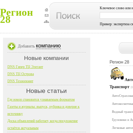
Ключевое слово или 
Регион
28
Пример: экспертиза с
компанию
Добавить
Новые компании
Регион 28
DNS Гипер ТЦ Элегант
DNS ТЦ Острова
Авт
DNS Технопоинт
Транспорт
[0
Новые статьи
АвтоСтрахов
Где юмор становится узнаваемым форматом
Автокосметика
Газеты и журналы: выпуск, рубрика и доверие к
Водный транс
источнику
Грузовики и 
Доска объявлений работает, когда предложение
остаётся актуальным
Легковые авт