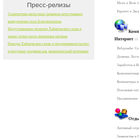
Мото и Вело 
Пресс-релизы
Раритет и Экс
Асимметрия налоговых режимов перестраивает
конкурентное поле Благовещенска
Индустриальное прошлое Хабаровского края и
Комп
новые точки роста экономики региона
Интернет
[0]
Народы Хабаровского края и предпринимательство:
Вебдизайн. Со
культурные традиции как экономический потенциал
Домены. Хост
Заработок в 
Комплектующ
Компьютеры и
Поисковая оп
Продвижение 
Отды
Активный от
Знакомства и