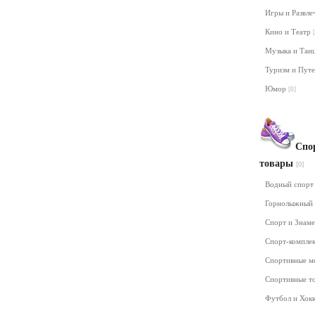
Игры и Развл
Кино и Театр
Музыка и Та
Туризм и Пут
Юмор
[0]
Спо
товары
[0]
Водный спор
Горнолыжный
Спорт и Знам
Спорт-компле
Спортивные м
Спортивные т
Футбол и Хок