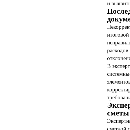
и выявит
После
докум
Некоррек
итоговой
неправил
расходов
отклонен
В экспер
системные
элементо
корректи
требован
Экспе
сметы
Экспертн
сметной с