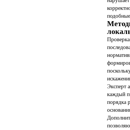
нарушает
корректн
подобные 
Метод
локал
Проверка
последова
норматив
формиров
поскольк
искажени
Эксперт а
каждый п
порядка 
основани
Дополнит
позволяю