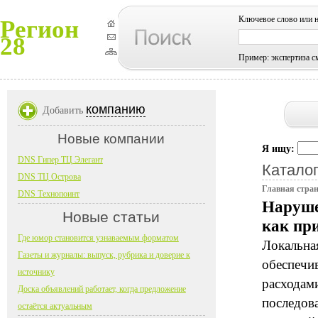
Ключевое слово или 
Регион
28
Пример: экспертиза с
компанию
Добавить
Новые компании
Я ищу:
DNS Гипер ТЦ Элегант
Каталог
DNS ТЦ Острова
Главная стра
DNS Технопоинт
Наруше
Новые статьи
как пр
Где юмор становится узнаваемым форматом
Локальна
Газеты и журналы: выпуск, рубрика и доверие к
обеспечи
источнику
расходам
Доска объявлений работает, когда предложение
последов
остаётся актуальным