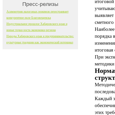
итоговой 
Пресс-релизы
учитываю
Асимметрия налоговых режимов перестраивает
выявляет
конкурентное поле Благовещенска
сметного 
Индустриальное прошлое Хабаровского края и
Наиболее
новые точки роста экономики региона
порядка в
Народы Хабаровского края и предпринимательство:
изменени
культурные традиции как экономический потенциал
итоговая 
При эксп
методики
Норма
струк
Методиче
последов
Каждый э
обеспечи
этих тре