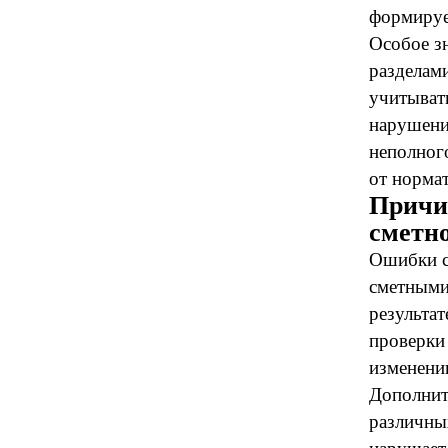
формируе
Особое з
разделам
учитыват
нарушени
неполног
от норма
Причи
сметно
Ошибки с
сметными
результат
проверки
изменени
Дополнит
различны