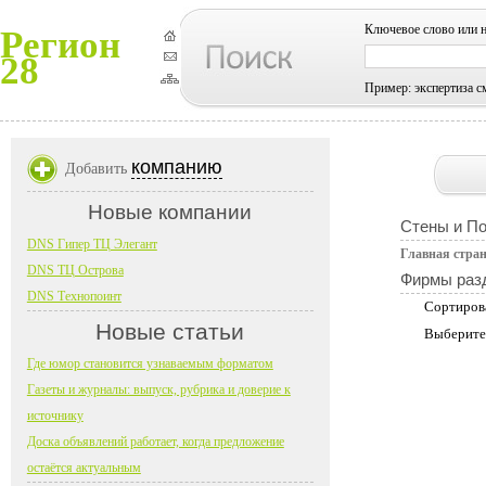
Ключевое слово или 
Регион
28
Пример: экспертиза с
компанию
Добавить
Новые компании
Стены и П
DNS Гипер ТЦ Элегант
Главная стра
DNS ТЦ Острова
Фирмы раз
DNS Технопоинт
Сортиров
Новые статьи
Выберите
Где юмор становится узнаваемым форматом
Газеты и журналы: выпуск, рубрика и доверие к
источнику
Доска объявлений работает, когда предложение
остаётся актуальным