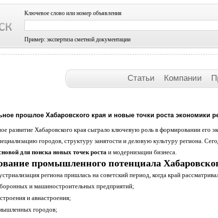
Ключевое слово или номер объявления
Пример: экспертиза сметной документации
Статьи
Компании
П
ьное прошлое Хабаровского края и новые точки роста экономики р
ое развитие Хабаровского края сыграло ключевую роль в формировании его э
пециализацию городов, структуру занятости и деловую культуру региона. Сег
сновой для поиска новых точек роста
и модернизации бизнеса.
вание промышленного потенциала Хабаровског
устриализация региона пришлась на советский период, когда край рассматрива
боронных и машиностроительных предприятий;
остроения и авиастроения;
мышленных городов;