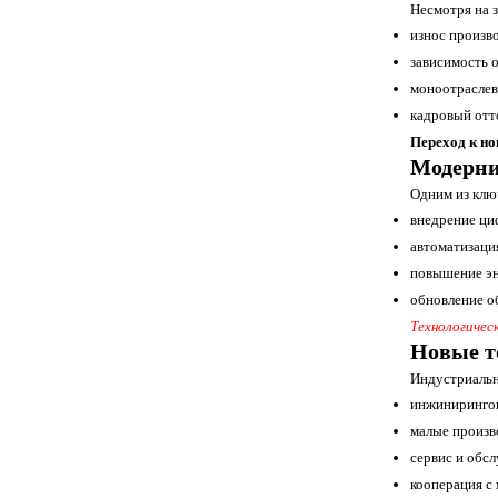
Несмотря на 
износ произв
зависимость 
моноотраслев
кадровый отт
Переход к но
Модерни
Одним из клю
внедрение ци
автоматизаци
повышение эн
обновление о
Технологичес
Новые т
Индустриальн
инжинирингов
малые произв
сервис и обс
кооперация с