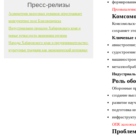
формирование
Пресс-релизы
Промышленнос
Асимметрия налоговых режимов перестраивает
Комсомо
конкурентное поле Благовещенска
Комсомольск-
Индустриальное прошлое Хабаровского края и
сохраняет это
новые точки роста экономики региона
Ключевые 
Народы Хабаровского края и предпринимательство:
авиастроение
культурные традиции как экономический потенциал
судостроение
машинострое
металлообраб
Индустриаль
Роль об
Оборонные пр
создание выс
развитие нау
подготовка и
инфраструкту
ОПК заложил 
Проблем