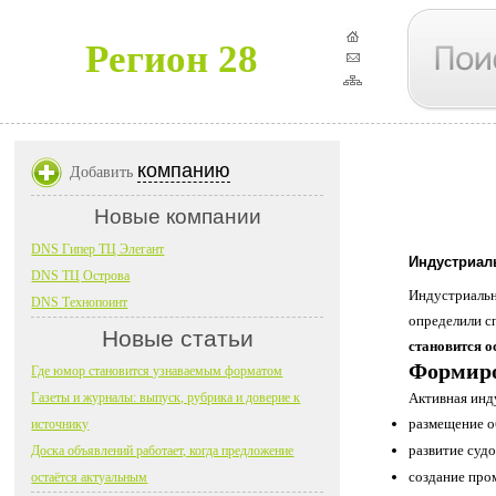
Регион 28
компанию
Добавить
Новые компании
DNS Гипер ТЦ Элегант
Индустриал
DNS ТЦ Острова
Индустриальн
DNS Технопоинт
определили с
Новые статьи
становится о
Формиро
Где юмор становится узнаваемым форматом
Газеты и журналы: выпуск, рубрика и доверие к
Активная инд
размещение о
источнику
развитие суд
Доска объявлений работает, когда предложение
создание про
остаётся актуальным