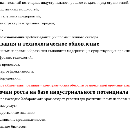
значительный потенциал, индустриальное прошлое создало и ряд ограничений.
одственных мощностей;
от крупных предприятий;
ая структура отдельных городов;
ок.
вой экономике
требует адаптации промышленного сектора.
зация и технологическое обновление
чевых направлений развития становится модернизация существующих произво
фровых технологий;
я процессов;
ергоэффективности;
борудования.
кое обновление повышает конкурентоспособность региональной промышленн
очки роста на базе индустриального потенциала
ое наследие Хабаровского края создаёт условия для развития новых направлен
ые услуги;
одственные компании;
луживание промышленности;
 малым бизнесом.