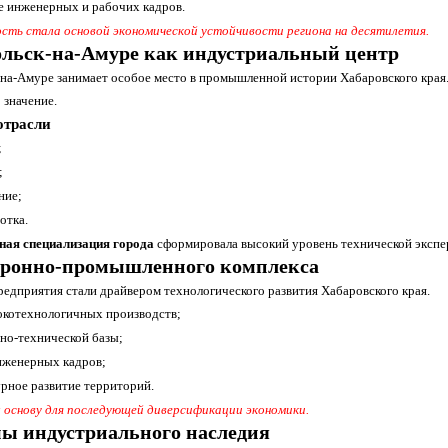
 инженерных и рабочих кадров.
ть стала основой экономической устойчивости региона на десятилетия.
льск-на-Амуре как индустриальный центр
на-Амуре занимает особое место в промышленной истории Хабаровского края. 
 значение.
отрасли
;
;
ние;
отка.
ная специализация города
сформировала высокий уровень технической экспе
оронно-промышленного комплекса
едприятия стали драйвером технологического развития Хабаровского края.
окотехнологичных производств;
чно-технической базы;
нженерных кадров;
рное развитие территорий.
основу для последующей диверсификации экономики.
ы индустриального наследия