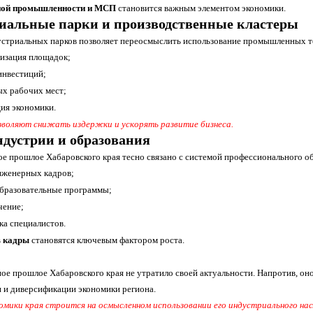
ной промышленности и МСП
становится важным элементом экономики.
иальные парки и производственные кластеры
устриальных парков позволяет переосмыслить использование промышленных т
изация площадок;
инвестиций;
ых рабочих мест;
ия экономики.
воляют снижать издержки и ускорять развитие бизнеса.
ндустрии и образования
 прошлое Хабаровского края тесно связано с системой профессионального об
нженерных кадров;
бразовательные программы;
чение;
ка специалистов.
в кадры
становятся ключевым фактором роста.
ое прошлое Хабаровского края не утратило своей актуальности. Напротив, оно
 и диверсификации экономики региона.
омики края строится на осмысленном использовании его индустриального нас