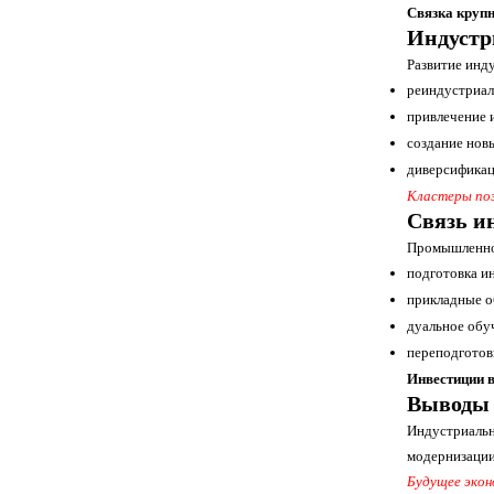
Связка круп
Индустр
Развитие инд
реиндустриал
привлечение 
создание нов
диверсификац
Кластеры поз
Связь и
Промышленное
подготовка и
прикладные о
дуальное обу
переподготов
Инвестиции 
Выводы
Индустриальн
модернизации
Будущее экон