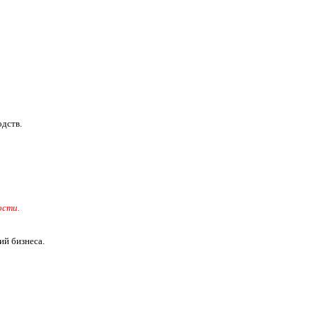
дств.
ости.
ий бизнеса.