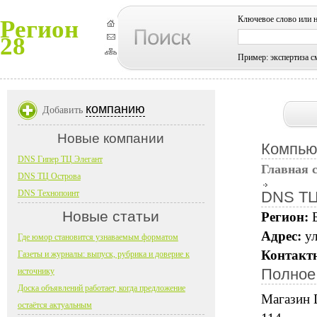
Ключевое слово или 
Регион
28
Пример: экспертиза с
компанию
Добавить
Новые компании
Компью
DNS Гипер ТЦ Элегант
Главная 
DNS ТЦ Острова
DNS Технопоинт
DNS ТЦ
Новые статьи
Регион:
Адрес:
у
Где юмор становится узнаваемым форматом
Контакт
Газеты и журналы: выпуск, рубрика и доверие к
Полное
источнику
Доска объявлений работает, когда предложение
Магазин 
остаётся актуальным