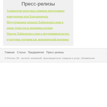
Пресс-релизы
Асимметрия налоговых режимов перестраивает
конкурентное поле Благовещенска
Индустриальное прошлое Хабаровского края и
новые точки роста экономики региона
Народы Хабаровского края и предпринимательство:
культурные традиции как экономический потенциал
Главная
Статьи
Предприятия
Пресс-релизы
© Регион 28 - каталог компаний, производители товаров и услуг, объявления