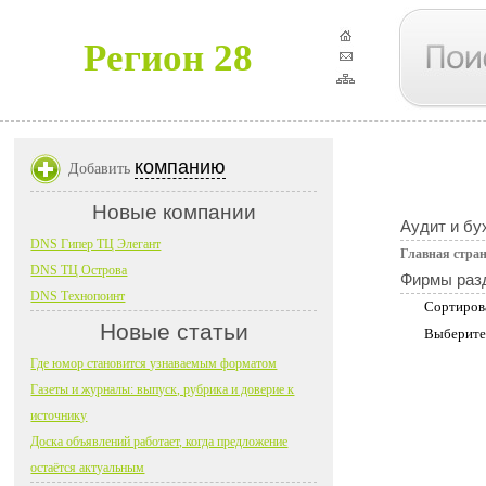
Регион 28
компанию
Добавить
Новые компании
Аудит и бу
DNS Гипер ТЦ Элегант
Главная стра
DNS ТЦ Острова
Фирмы раз
DNS Технопоинт
Сортиров
Новые статьи
Выберите
Где юмор становится узнаваемым форматом
Газеты и журналы: выпуск, рубрика и доверие к
источнику
Доска объявлений работает, когда предложение
остаётся актуальным