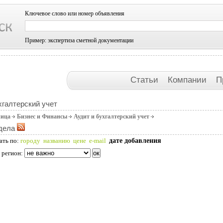
Ключевое слово или номер объявления
Пример: экспертиза сметной документации
Статьи
Компании
П
хгалтерский учет
ница
Бизнес и Финансы
Аудит и бухгалтерский учет
дела
дате добавления
ать по:
городу
названию
цене
e-mail
 регион: