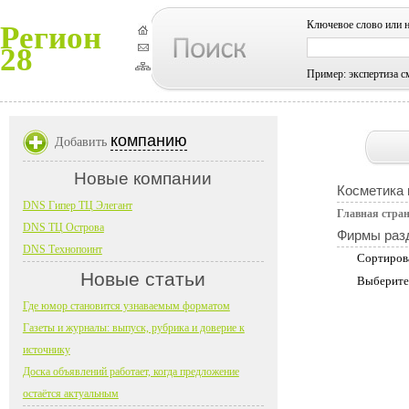
Ключевое слово или 
Регион
28
Пример: экспертиза с
компанию
Добавить
Новые компании
Косметика
DNS Гипер ТЦ Элегант
Главная стра
DNS ТЦ Острова
Фирмы раз
DNS Технопоинт
Сортиров
Новые статьи
Выберите
Где юмор становится узнаваемым форматом
Газеты и журналы: выпуск, рубрика и доверие к
источнику
Доска объявлений работает, когда предложение
остаётся актуальным