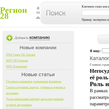
Ключевое слово или 
Регион
28
Пример: экспертиза с
компанию
Добавить
Новые компании
Я ищу:
DNS Гипер ТЦ Элегант
Каталог
DNS ТЦ Острова
Главная стра
DNS Технопоинт
Негосу
Новые статьи
её роль
Где юмор становится узнаваемым форматом
Роль н
Газеты и журналы: выпуск, рубрика и доверие к
В рамках
источнику
рассматр
Доска объявлений работает, когда предложение
параметр
остаётся актуальным