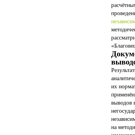
расчётны
проведен
независи
методиче
рассматр
«Благове
Докум
вывод
Результа
аналитич
их норма
применён
выводов 
негосудар
независи
на метод