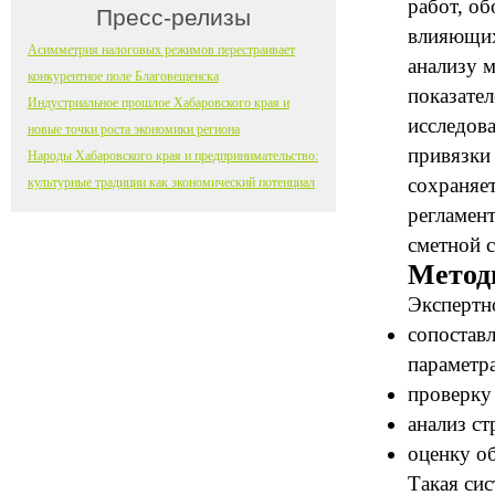
работ, о
Пресс-релизы
влияющих
Асимметрия налоговых режимов перестраивает
анализу 
конкурентное поле Благовещенска
показате
Индустриальное прошлое Хабаровского края и
исследов
новые точки роста экономики региона
привязки
Народы Хабаровского края и предпринимательство:
сохраняе
культурные традиции как экономический потенциал
регламен
сметной 
Метод
Экспертн
сопостав
параметр
проверку
анализ с
оценку о
Такая си