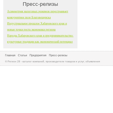
Пресс-релизы
Асимметрия налоговых режимов перестраивает
конкурентное поле Благовещенска
Индустриальное прошлое Хабаровского края и
новые точки роста экономики региона
Народы Хабаровского края и предпринимательство:
культурные традиции как экономический потенциал
Главная
Статьи
Предприятия
Пресс-релизы
© Регион 28 - каталог компаний, производители товаров и услуг, объявления