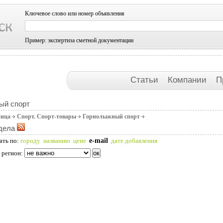
Ключевое слово или номер объявления
Пример: экспертиза сметной документации
Статьи
Компании
П
ый спорт
ница
Спорт. Спорт-товары
Горнолыжный спорт
дела
e-mail
ать по:
городу
названию
цене
дате добавления
 регион: