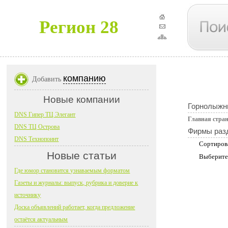
Регион 28
компанию
Добавить
Новые компании
Горнолыжн
DNS Гипер ТЦ Элегант
Главная стра
DNS ТЦ Острова
Фирмы раз
DNS Технопоинт
Сортиров
Новые статьи
Выберите
Где юмор становится узнаваемым форматом
Газеты и журналы: выпуск, рубрика и доверие к
источнику
Доска объявлений работает, когда предложение
остаётся актуальным