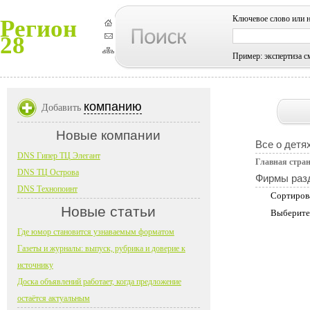
Ключевое слово или 
Регион
28
Пример: экспертиза с
компанию
Добавить
Новые компании
Все о детя
DNS Гипер ТЦ Элегант
Главная стра
DNS ТЦ Острова
Фирмы раз
DNS Технопоинт
Сортиров
Новые статьи
Выберите
Где юмор становится узнаваемым форматом
Газеты и журналы: выпуск, рубрика и доверие к
источнику
Доска объявлений работает, когда предложение
остаётся актуальным